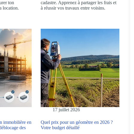
urer ton
cadastre. Apprenez à partager les frais et
a location.
à réussir vos travaux entre voisins.
17 juillet 2026
on immobilière en
Quel prix pour un géomètre en 2026 ?
 déblocage des
Votre budget détaillé