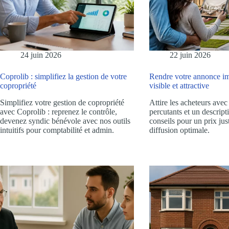
24 juin 2026
22 juin 2026
Coprolib : simplifiez la gestion de votre
Rendre votre annonce i
copropriété
visible et attractive
Simplifiez votre gestion de copropriété
Attire les acheteurs avec
avec Coprolib : reprenez le contrôle,
percutants et un descripti
devenez syndic bénévole avec nos outils
conseils pour un prix jus
intuitifs pour comptabilité et admin.
diffusion optimale.