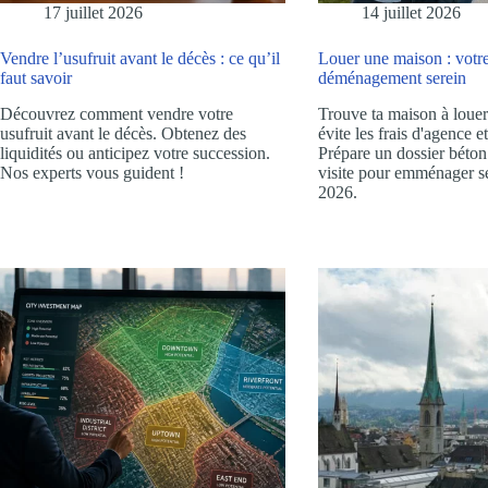
17 juillet 2026
14 juillet 2026
Vendre l’usufruit avant le décès : ce qu’il
Louer une maison : votr
faut savoir
déménagement serein
Découvrez comment vendre votre
Trouve ta maison à louer
usufruit avant le décès. Obtenez des
évite les frais d'agence e
liquidités ou anticipez votre succession.
Prépare un dossier béton 
Nos experts vous guident !
visite pour emménager s
2026.