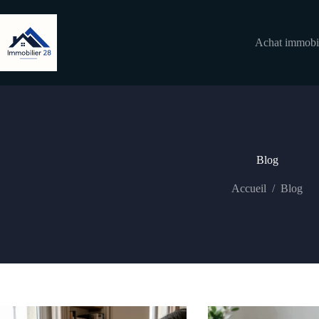
Passer
au
contenu
Achat immobil
Blog
Accueil
/
Blog